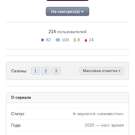
Не смотрел(а)
214
пользователей
82
100
8
24
Сезоны:
1
2
3
Массовая отметка
О сериале
Статус
☕️ вернется «неизвестно»
Года
2020 — наст. время