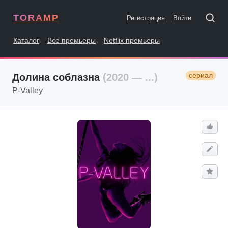
TORAMP
Регистрация
Войти
Каталог
Все премьеры
Netflix премьеры
сериал
Долина соблазна
(2020 — ...)
P-Valley