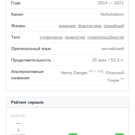
Года
2014 — 2021
Канал
Nickelodeon
Жанры
комедия
,
фантастика
,
семейный
Теги
супергерои
,
подростки
,
суперспособности
Оригинальный язык
английский
Продолжительность
25
мин.
/ 53,3
ч.
Альтернативные
en
+
orig
Henry Danger
, Опасный
названия
ru
Генри
Рейтинг сериала
рейтинг
---
8