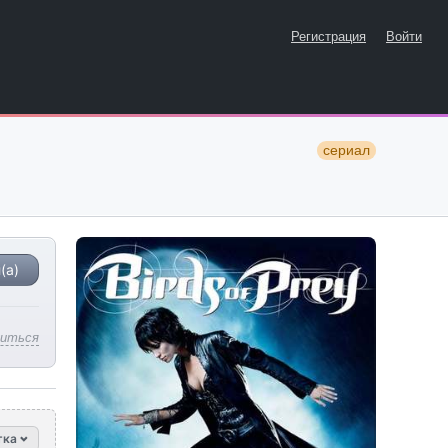
Регистрация
Войти
сериал
(а)
литься
тка