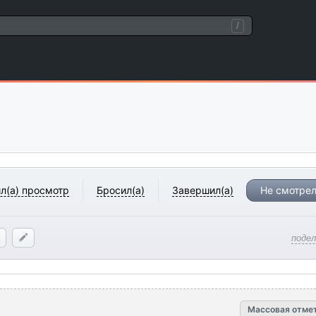
/
л(а) просмотр
Бросил(а)
Завершил(а)
Не смотрел
поде
Массовая отме