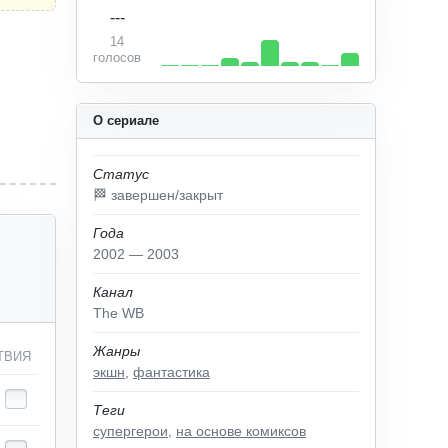
---
14
голосов
О сериале
Статус
🏁 завершен/закрыт
Года
2002 — 2003
Канал
The WB
Жанры
ТВИЯ
экшн
,
фантастика
Теги
супергерои
,
на основе комиксов