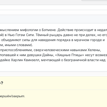
ыслением мифологии о Бэтмене. Действие происходит в недал
) в Нью Готэм Сити. Тёмный рыцарь давно не при делах, но его
л объединяют силы для наведения порядка в мрачном городе и 
, иными словами).

приспособлениями, сверхчеловеческими навыками Хелены, 
попавшей к ним девушки Дайны, «Хищные Птицы» несут возмез
одейке Харлин Квинзелл, мечтающей о безграничной власти над 
»
?
вершён/закрыт.