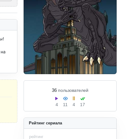
! 
на 
36
пользователей
4
11
4
17
Рейтинг сериала
рейтинг