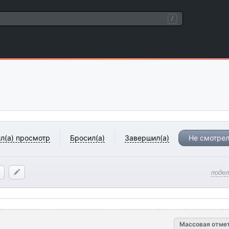
/
л(а) просмотр
Бросил(а)
Завершил(а)
Не смотрел
поде
Массовая отме