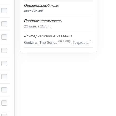
Оригинальный язык
английский
Продолжительность
23
мин.
/ 15,3
ч.
Альтернативные названия
en
+
orig
ru
Godzilla: The Series
, Годзилла