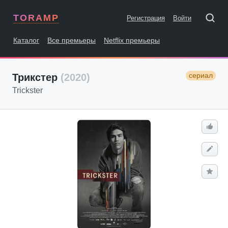
TORAMP
Регистрация
Войти
Каталог
Все премьеры
Netflix премьеры
сериал
Трикстер
(2020)
Trickster