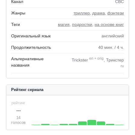
Канал
CBC
Жанры
триллер
,
драма
,
фэнтези
Теги
магия
,
подростки
,
на основе книг
Оригинальный язык
английский
Продолжительность
40
мин.
/ 4
ч.
Альтернативные
en
+
orig
Trickster
, Трикстер
названия
ru
Рейтинг сериала
рейтинг
---
14
голосов