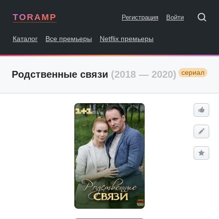
TORAMP
Регистрация
Войти
Каталог
Все премьеры
Netflix премьеры
сериал
Родственные связи
(2018 — 2020)