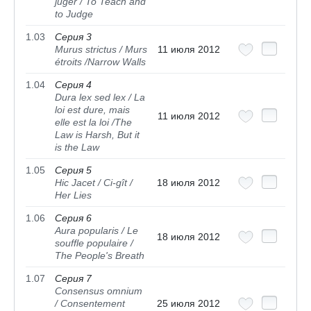
juger / To Teach and
to Judge
1.03
Серия 3
Murus strictus / Murs
11 июля 2012
étroits /Narrow Walls
1.04
Серия 4
Dura lex sed lex / La
loi est dure, mais
11 июля 2012
elle est la loi /The
Law is Harsh, But it
is the Law
1.05
Серия 5
Hic Jacet / Ci-gît /
18 июля 2012
Her Lies
1.06
Серия 6
Aura popularis / Le
18 июля 2012
souffle populaire /
The People's Breath
1.07
Серия 7
Consensus omnium
/ Consentement
25 июля 2012