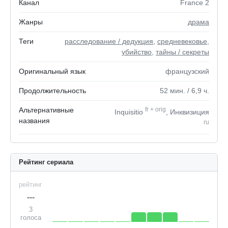
Канал
France 2
Жанры
драма
Теги
расследование / дедукция
,
средневековье
,
убийство
,
тайны / секреты
Оригинальный язык
французский
Продолжительность
52
мин.
/ 6,9
ч.
Альтернативные
fr
+
orig
Inquisitio
, Инквизиция
названия
ru
Рейтинг сериала
рейтинг
---
3
голоса