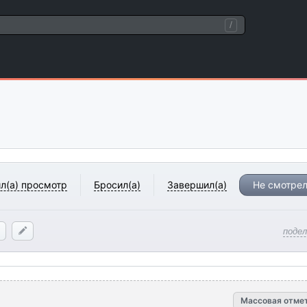
/
л(а) просмотр
Бросил(а)
Завершил(а)
Не смотрел
поде
Массовая отме