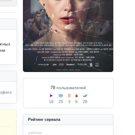
жных 
ни 
78
пользователей
pijkers
16
25
3
6
28
Рейтинг сериала
рейтинг