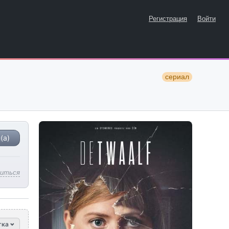
Регистрация
Войти
сериал
(а)
литься
тка