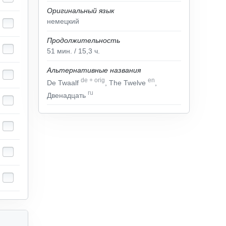
Оригинальный язык
немецкий
Продолжительность
51
мин.
/ 15,3
ч.
Альтернативные названия
de
+
orig
en
De Twaalf
, The Twelve
,
ru
Двенадцать