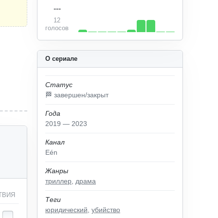
---
12
голосов
О сериале
Статус
🏁 завершен/закрыт
Года
2019 — 2023
Канал
Eén
Жанры
триллер
,
драма
ТВИЯ
Теги
юридический
,
убийство