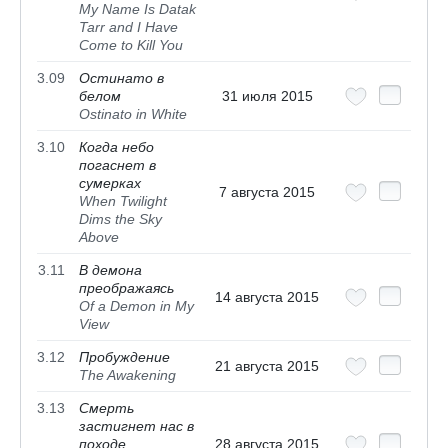
My Name Is Datak
Tarr and I Have
Come to Kill You
3.09
Остинато в
белом
31 июля 2015
Ostinato in White
3.10
Когда небо
погаснет в
сумерках
7 августа 2015
When Twilight
Dims the Sky
Above
3.11
В демона
преображаясь
14 августа 2015
Of a Demon in My
View
3.12
Пробуждение
21 августа 2015
The Awakening
3.13
Смерть
застигнет нас в
походе
28 августа 2015