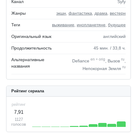
Канал
Syfy
Жанры
экшн
,
фантастика
,
драма
,
вестерн
Теги
выживание
,
инопланетяне
,
будущее
Оригинальный язык
английский
Продолжительность
45
мин.
/ 33,8
ч.
Альтернативные
en
+
orig
ru
Defiance
, Вызов
,
названия
ru
Непокорная Земля
Рейтинг сериала
рейтинг
7,91
1127
голосов