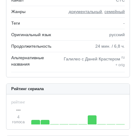
Канал
СТС
Жанры
документальный
,
семейный
Теги
-
Оригинальный язык
русский
Продолжительность
24
мин.
/ 6,8
ч.
Альтернативные
ru
Галилео с Даней Крастером
названия
+
orig
Рейтинг сериала
рейтинг
---
4
голоса