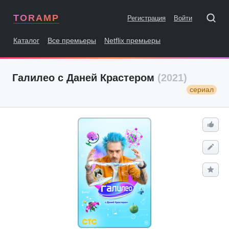
TORAMP
Регистрация
Войти
Каталог
Все премьеры
Netflix премьеры
Галилео с Даней Крастером
(2021)
сериал