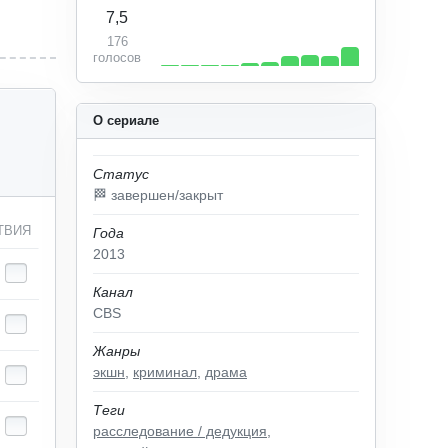
7,5
176
голосов
О сериале
Статус
🏁 завершен/закрыт
ТВИЯ
Года
2013
Канал
CBS
Жанры
экшн
,
криминал
,
драма
Теги
расследование / дедукция
,