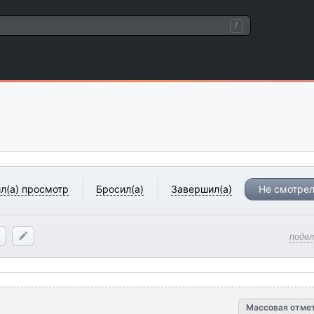
/
л(а) просмотр
Бросил(а)
Завершил(а)
Не смотрел
поде
Массовая отме