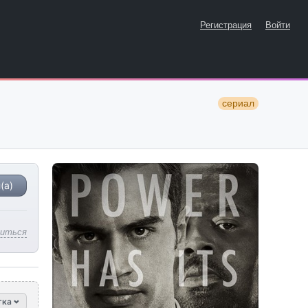
Регистрация
Войти
сериал
(а)
литься
тка