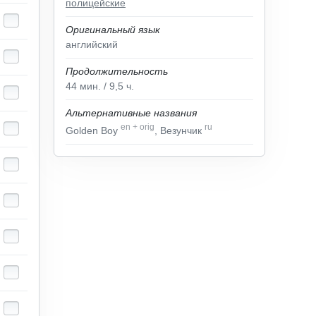
полицейские
Оригинальный язык
английский
Продолжительность
44
мин.
/ 9,5
ч.
Альтернативные названия
en
+
orig
ru
Golden Boy
, Везунчик