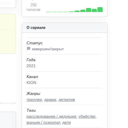
250
голосов
О сериале
Статус
🏁 завершен/закрыт
Года
2021
Канал
KION
Жанры
триллер
,
драма
,
детектив
Теги
расследование / дедукция
,
убийство
,
маньяк / психопат
,
дети