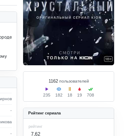
ороде 
ому 
1162
пользователей
235
182
18
19
708
ирнов
-
Рейтинг сериала
никова
рейтинг
-
7,62