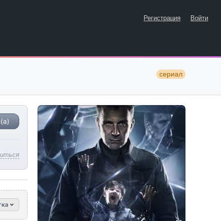
Регистрация
Войти
сериал
(а)
литься
тка