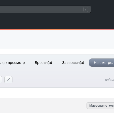
/
л(а) просмотр
Бросил(а)
Завершил(а)
Не смотрел
поде
Массовая отме