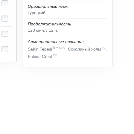
Оригинальный язык
турецкий
Продолжительность
120
мин.
/ 12
ч.
Альтернативные названия
tr
+
orig
ru
Sahin Tepesi
, Соколиный холм
,
en
Falcon Crest