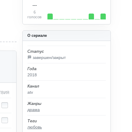
---
6
голосов
О сериале
Статус
🏁 завершен/закрыт
Года
2018
Канал
atv
ТВИЯ
Жанры
драма
Теги
любовь