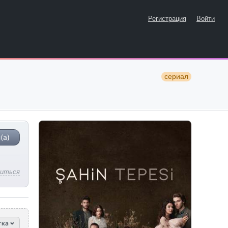
Регистрация
Войти
сериал
(а)
литься
тка