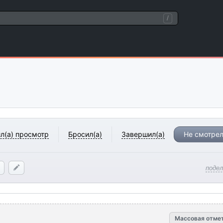
/
л(а) просмотр
Бросил(а)
Завершил(а)
Не смотрел
поде
Массовая отме