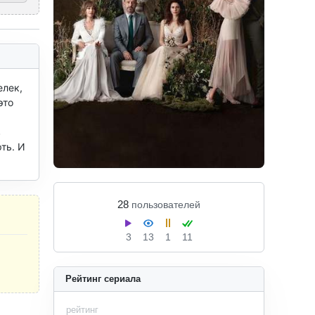
лек, 
то 
 
ь. И 
28
пользователей
3
13
1
11
Рейтинг сериала
рейтинг