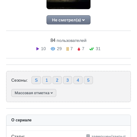
Не смотрел(а)
84
пользователей
10
29
7
7
31
Сезоны:
S
1
2
3
4
5
Массовая отметка
О сериале
Статус
🏁 завершен/закрыт