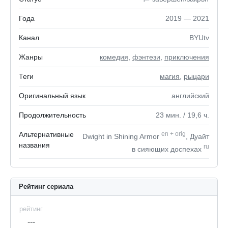
Года
2019 — 2021
Канал
BYUtv
Жанры
комедия
,
фэнтези
,
приключения
Теги
магия
,
рыцари
Оригинальный язык
английский
Продолжительность
23
мин.
/ 19,6
ч.
Альтернативные
en
+
orig
Dwight in Shining Armor
, Дуайт
названия
ru
в сияющих доспехах
Рейтинг сериала
рейтинг
---