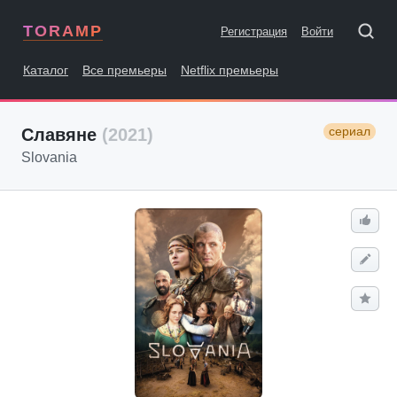
TORAMP
Регистрация
Войти
Каталог
Все премьеры
Netflix премьеры
сериал
Славяне
(2021)
Slovania