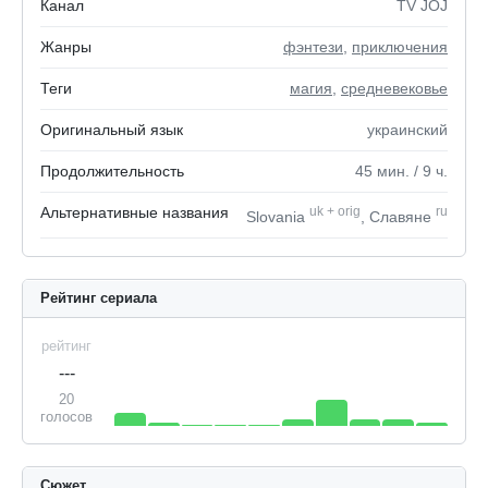
Канал
TV JOJ
Жанры
фэнтези
,
приключения
Теги
магия
,
средневековье
Оригинальный язык
украинский
Продолжительность
45
мин.
/ 9
ч.
Альтернативные названия
uk
+
orig
ru
Slovania
, Славяне
Рейтинг сериала
рейтинг
---
20
голосов
Сюжет