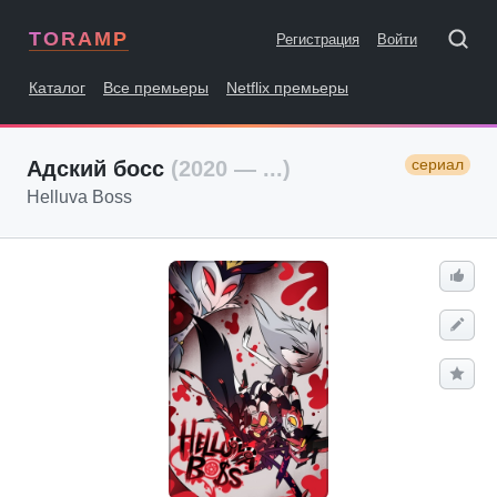
TORAMP
Регистрация
Войти
Каталог
Все премьеры
Netflix премьеры
сериал
Адский босс
(2020 — ...)
Helluva Boss