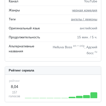
Канал
YouTube
Жанры
черная комедия
Теги
ангелы / демоны
Оригинальный язык
английский
Продолжительность
15
мин.
/ 5
ч.
Альтернативные
en
+
orig
Helluva Boss
, Адский
названия
ru
босс
Рейтинг сериала
рейтинг
8,04
157
голосов