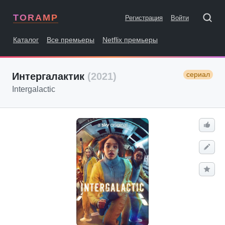
TORAMP
Регистрация
Войти
Каталог
Все премьеры
Netflix премьеры
сериал
Интергалактик
(2021)
Intergalactic