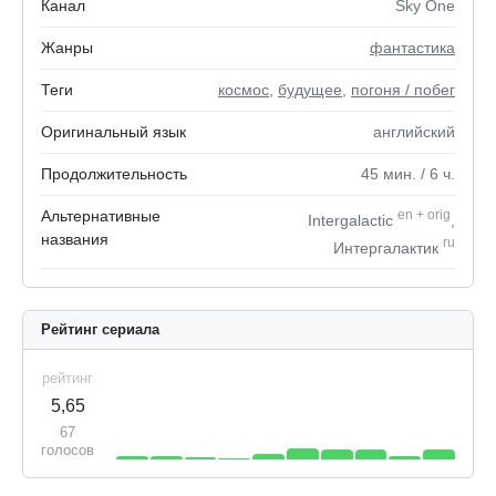
Канал
Sky One
Жанры
фантастика
Теги
космос
,
будущее
,
погоня / побег
Оригинальный язык
английский
Продолжительность
45
мин.
/ 6
ч.
Альтернативные
en
+
orig
Intergalactic
,
названия
ru
Интергалактик
Рейтинг сериала
рейтинг
5,65
67
голосов