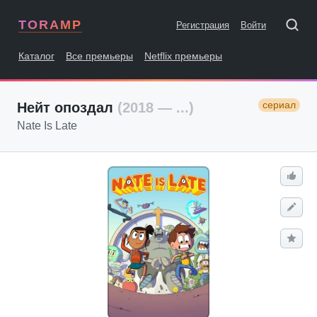
TORAMP
Регистрация
Войти
Каталог
Все премьеры
Netflix премьеры
сериал
Нейт опоздал
(2018 — ...)
Nate Is Late