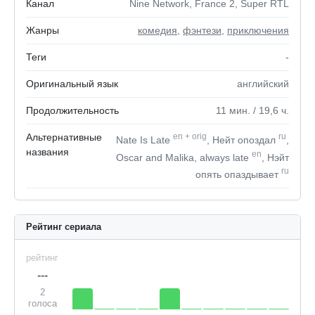
Канал
Nine Network, France 2, Super RTL
Жанры
комедия
,
фэнтези
,
приключения
Теги
-
Оригинальный язык
английский
Продолжительность
11
мин.
/ 19,6
ч.
Альтернативные
en
+
orig
ru
Nate Is Late
, Нейт опоздал
,
названия
en
Oscar and Malika, always late
, Нэйт
ru
опять опаздывает
Рейтинг сериала
рейтинг
---
2
голоса