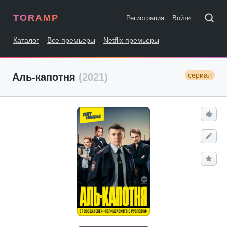
TORAMP
Регистрация
Войти
Каталог
Все премьеры
Netflix премьеры
сериал
Аль-капотня
(2021)