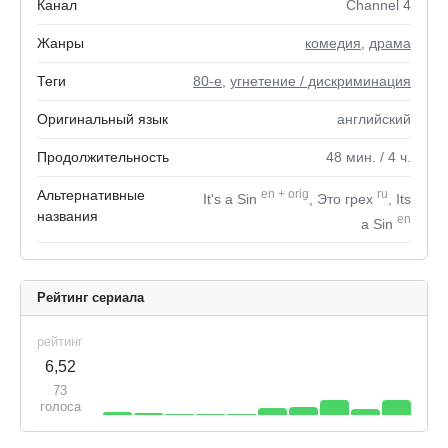
Канал
Channel 4
Жанры
комедия
,
драма
Теги
80-е
,
угнетение / дискриминация
Оригинальный язык
английский
Продолжительность
48
мин.
/ 4
ч.
Альтернативные
en
+
orig
ru
It's a Sin
, Это грех
, Its
названия
en
a Sin
Рейтинг сериала
рейтинг
6,52
73
голоса