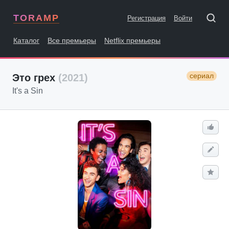
TORAMP
Регистрация
Войти
Каталог
Все премьеры
Netflix премьеры
сериал
Это грех
(2021)
It's a Sin