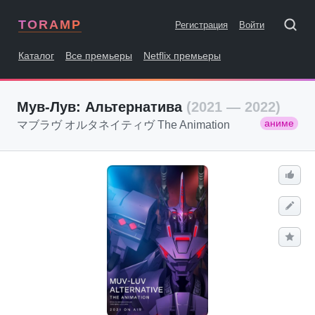
TORAMP
Регистрация
Войти
Каталог
Все премьеры
Netflix премьеры
Мув-Лув: Альтернатива
(2021 — 2022)
аниме
マブラヴ オルタネイティヴ The Animation