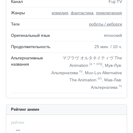
Канал
Fuji TV
Жанры
комедия
,
фантастика
,
приключения
Теги
роботы / киборги
Оригинальный язык
японский
Продолжительность
25
мин.
/ 10
ч.
Альтернативные
マブラヴ オルタネイティヴ The
названия
ja
+
orig
Animation
, Мув-Лув:
ru
Альтернатива
, Muv-Luv Alternative
en
The Animation
, Мав-Лав:
ru
Альтернатива
Рейтинг аниме
рейтинг
---