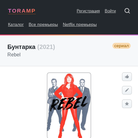
TORAMP
Регистрация
Войти
Каталог
Все премьеры
Netflix премьеры
сериал
Бунтарка
(2021)
Rebel