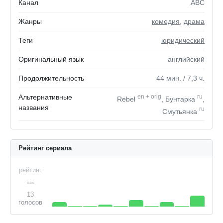
Канал
ABC
Жанры
комедия
,
драма
Теги
юридический
Оригинальный язык
английский
Продолжительность
44
мин.
/ 7,3
ч.
Альтернативные
en
+
orig
ru
Rebel
, Бунтарка
,
названия
ru
Смутьянка
Рейтинг сериала
рейтинг
---
13
голосов