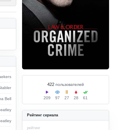
aekers
422
пользователей
Stabler
209
97
27
28
61
a Bell
eatley
Рейтинг сериала
eatley
рейтинг