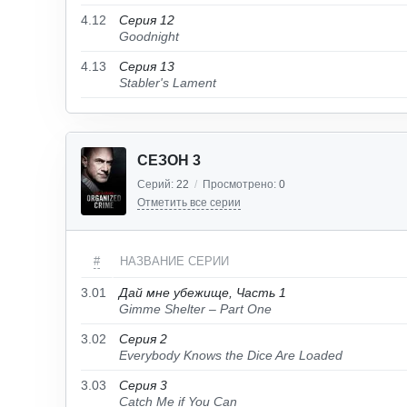
4.12
Серия 12
Goodnight
4.13
Серия 13
Stabler's Lament
СЕЗОН 3
Серий:
22
/
Просмотрено:
0
Отметить все серии
#
НАЗВАНИЕ СЕРИИ
3.01
Дай мне убежище, Часть 1
Gimme Shelter – Part One
3.02
Серия 2
Everybody Knows the Dice Are Loaded
3.03
Серия 3
Catch Me if You Can