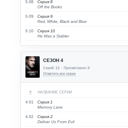
5.08
Серия 8
Off the Books
5.09
Серия 9
Red, White, Black and Blue
5.10
Серия 10
He Was a Stabler
СЕЗОН 4
Серий:
13
/
Просмотрено:
0
Отметить все серии
#
НАЗВАНИЕ СЕРИИ
4.01
Серия 1
Memory Lane
4.02
Серия 2
Deliver Us From Evil