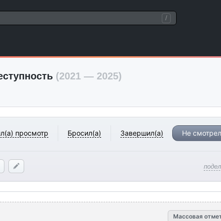
/
реступность
(2021 — 2025)
л(а) просмотр
Бросил(а)
Завершил(а)
Не смотрел
поде
Массовая отме