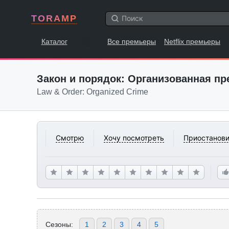
TORAMP
Каталог
Все премьеры
Netflix премьеры
Закон и порядок: Организованная п
Law & Order: Organized Crime
Смотрю
Хочу посмотреть
Приостанови
Сезоны:
1
2
3
4
5