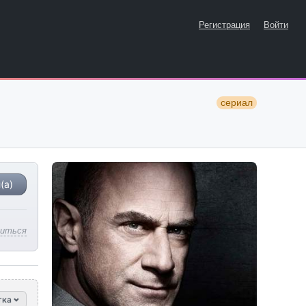
Регистрация
Войти
сериал
(а)
литься
тка