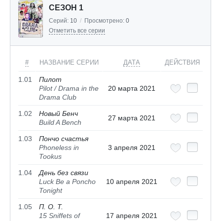
СЕЗОН 1
Серий:
10
/
Просмотрено:
0
Отметить все серии
#
НАЗВАНИЕ СЕРИИ
ДАТА
ДЕЙСТВИЯ
1.01
Пилот
Pilot / Drama in the
20 марта 2021
Drama Club
1.02
Новый Бенч
27 марта 2021
Build A Bench
1.03
Пончо счастья
Phoneless in
3 апреля 2021
Tookus
1.04
День без связи
Luck Be a Poncho
10 апреля 2021
Tonight
1.05
П. О. Т.
15 Sniffets of
17 апреля 2021