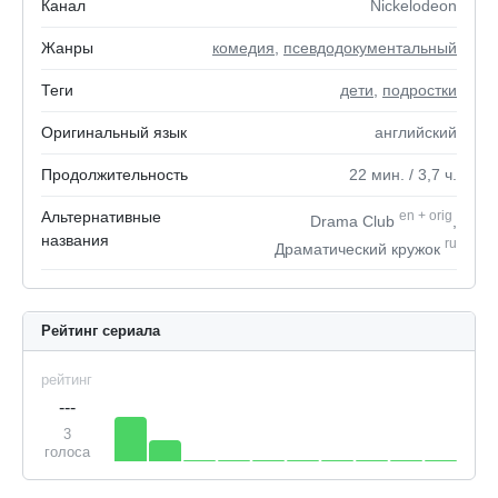
Канал
Nickelodeon
Жанры
комедия
,
псевдодокументальный
Теги
дети
,
подростки
Оригинальный язык
английский
Продолжительность
22
мин.
/ 3,7
ч.
Альтернативные
en
+
orig
Drama Club
,
названия
ru
Драматический кружок
Рейтинг сериала
рейтинг
---
3
голоса