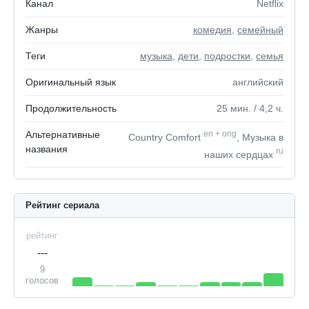
Канал
Netflix
Жанры
комедия
,
семейный
Теги
музыка
,
дети
,
подростки
,
семья
Оригинальный язык
английский
Продолжительность
25
мин.
/ 4,2
ч.
Альтернативные
en
+
orig
Country Comfort
, Музыка в
названия
ru
наших сердцах
Рейтинг сериала
рейтинг
---
9
голосов