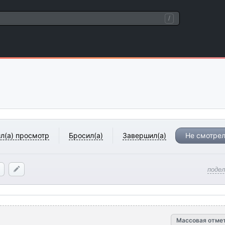
/
л(а) просмотр
Бросил(а)
Завершил(а)
Не смотрел
поде
Массовая отме