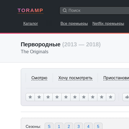
TORAMP
Каталог
Все премьеры
Netflix премьеры
Первородные
(2013 — 2018)
The Originals
Смотрю
Хочу посмотреть
Приостанови
Сезоны:
S
1
2
3
4
5