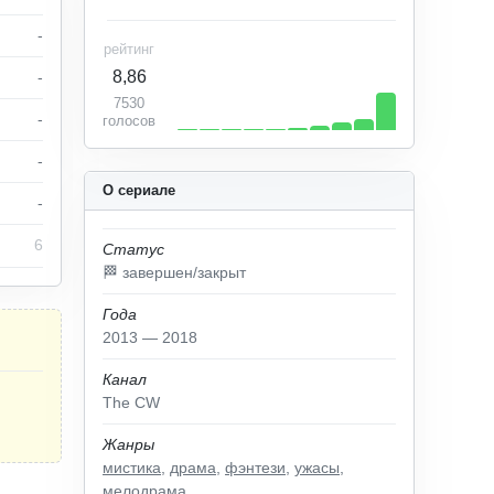
-
рейтинг
8,86
-
7530
-
голосов
-
О сериале
-
6
Статус
🏁 завершен/закрыт
Года
2013 — 2018
Канал
The CW
Жанры
мистика
,
драма
,
фэнтези
,
ужасы
,
мелодрама