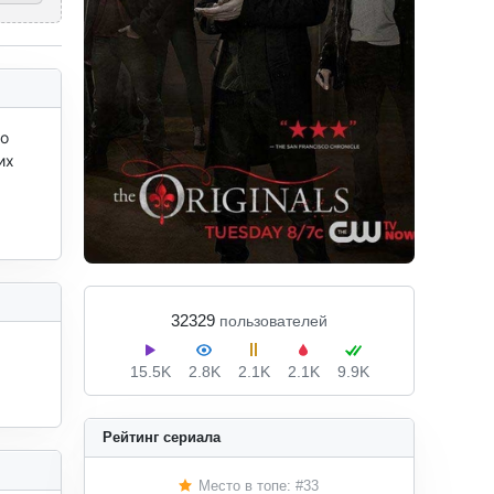
о 
х 
32329
пользователей
15.5K
2.8K
2.1K
2.1K
9.9K
Рейтинг сериала
Место в топе: #33