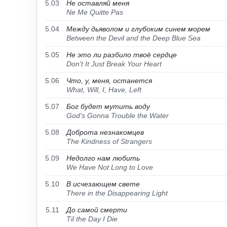
5.03
Не оставляй меня
Ne Me Quitte Pas
5.04
Между дьяволом и глубоким синем морем
Between the Devil and the Deep Blue Sea
5.05
Не это ли разбило твоё сердце
Don't It Just Break Your Heart
5.06
Что, у, меня, останется
What, Will, I, Have, Left
5.07
Бог будет мутить воду
God's Gonna Trouble the Water
5.08
Доброта незнакомцев
The Kindness of Strangers
5.09
Недолго нам любить
We Have Not Long to Love
5.10
В исчезающем свете
There in the Disappearing Light
5.11
До самой смерти
Til the Day I Die