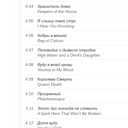
4.04
Хранители дома
Keepers of the House
4.05
Я слышу твой стук
I Hear You Knocking
4.06
Кобры в мешке
Bag of Cobras
4.07
Половодье и дьявола отродье
High Water and a Devil's Daughter
4.08
Вуду в моей крови
Voodoo in My Blood
4.09
Королева Смерть
Queen Death
4.10
Призрачный
Phantomesque
4.11
Этот дух никогда не сломить
A Spirit Here That Won't Be Broken
4.12
Дитя вуду