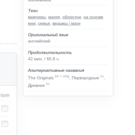
Теги
вампиры
,
магия
,
оборотни
,
на основе
книг
,
семья
,
ведьмы / маги
Оригинальный язык
английский
Продолжительность
42
мин.
/ 65,8
ч.
Альтернативные названия
en
+
orig
ru
The Originals
, Первородные
,
ru
Древние
ТВИЯ