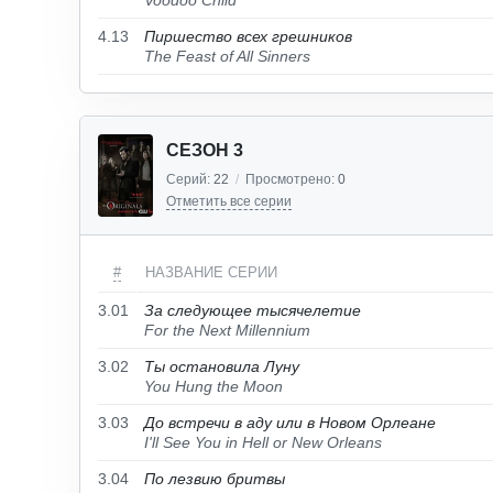
Voodoo Child
4.13
Пиршество всех грешников
The Feast of All Sinners
СЕЗОН 3
Серий:
22
/
Просмотрено:
0
Отметить все серии
#
НАЗВАНИЕ СЕРИИ
3.01
За следующее тысячелетие
For the Next Millennium
3.02
Ты остановила Луну
You Hung the Moon
3.03
До встречи в аду или в Новом Орлеане
I'll See You in Hell or New Orleans
3.04
По лезвию бритвы