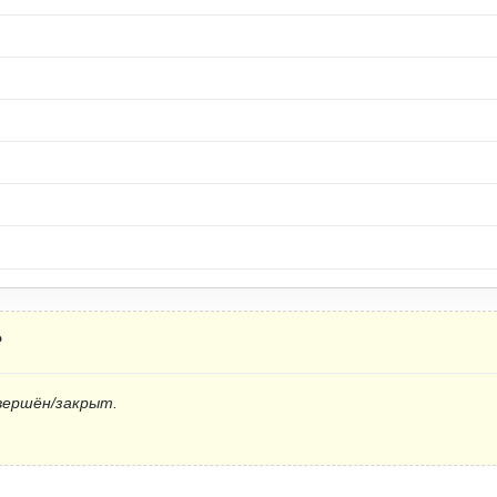
?
вершён/закрыт.