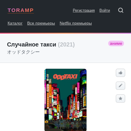
TORAMP
Регистрация
Войти
Каталог
Все премьеры
Netflix премьеры
аниме
Случайное такси
(2021)
オッドタクシー