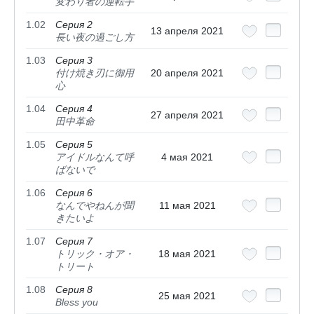
変わり者の運転手
1.02
Серия 2
13 апреля 2021
長い夜の過ごし方
1.03
Серия 3
付け焼き刃に御用
20 апреля 2021
心
1.04
Серия 4
27 апреля 2021
田中革命
1.05
Серия 5
アイドルなんて呼
4 мая 2021
ばないで
1.06
Серия 6
なんでやねんが聞
11 мая 2021
きたいよ
1.07
Серия 7
トリック・オア・
18 мая 2021
トリート
1.08
Серия 8
25 мая 2021
Bless you