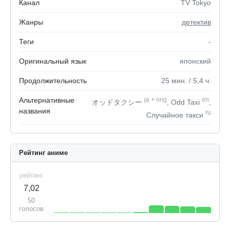
Канал
TV Tokyo
Жанры
детектив
Теги
-
Оригинальный язык
японский
Продолжительность
25
мин.
/ 5,4
ч.
Альтернативные
ja
+
orig
en
オッドタクシー
, Odd Taxi
,
названия
ru
Случайное такси
Рейтинг аниме
рейтинг
7,02
50
голосов