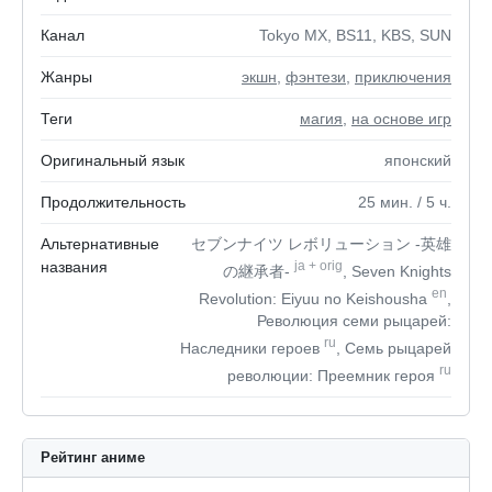
Канал
Tokyo MX, BS11, KBS, SUN
Жанры
экшн
,
фэнтези
,
приключения
Теги
магия
,
на основе игр
Оригинальный язык
японский
Продолжительность
25
мин.
/ 5
ч.
Альтернативные
セブンナイツ レボリューション -英雄
названия
ja
+
orig
の継承者-
, Seven Knights
en
Revolution: Eiyuu no Keishousha
,
Революция семи рыцарей:
ru
Наследники героев
, Семь рыцарей
ru
революции: Преемник героя
Рейтинг аниме