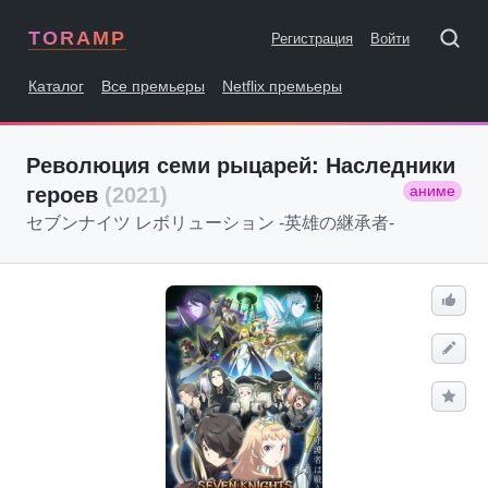
TORAMP
Регистрация
Войти
Каталог
Все премьеры
Netflix премьеры
Революция семи рыцарей: Наследники
аниме
героев
(2021)
セブンナイツ レボリューション -英雄の継承者-