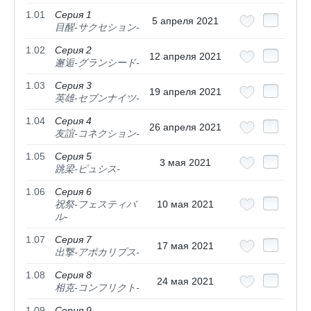
1.01
Серия 1
5 апреля 2021
目醒-サクセション-
1.02
Серия 2
12 апреля 2021
邂逅-グランシード-
1.03
Серия 3
19 апреля 2021
英雄-セブンナイツ-
1.04
Серия 4
26 апреля 2021
友誼-コネクション-
1.05
Серия 5
3 мая 2021
跳梁-ピュシス-
1.06
Серия 6
祝祭-フェスティバ
10 мая 2021
ル-
1.07
Серия 7
17 мая 2021
出撃-アポカリプス-
1.08
Серия 8
24 мая 2021
相克-コンフリクト-
1.09
Серия 9