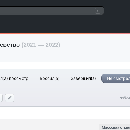
/
левство
(2021 — 2022)
л(а) просмотр
Бросил(а)
Завершил(а)
Не смотрел
поде
Массовая отме