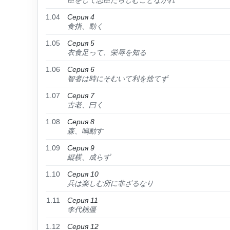
臣をして忠臣たらしむことなかれ
1.04
Серия 4
食指、動く
1.05
Серия 5
衣食足って、栄辱を知る
1.06
Серия 6
智者は時にそむいて利を捨てず
1.07
Серия 7
古老、曰く
1.08
Серия 8
森、鳴動す
1.09
Серия 9
縦横、成らず
1.10
Серия 10
兵は楽しむ所に非ざるなり
1.11
Серия 11
李代桃僵
1.12
Серия 12