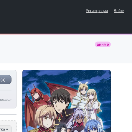
Регистрация
Войти
аниме
(а)
литься
тка