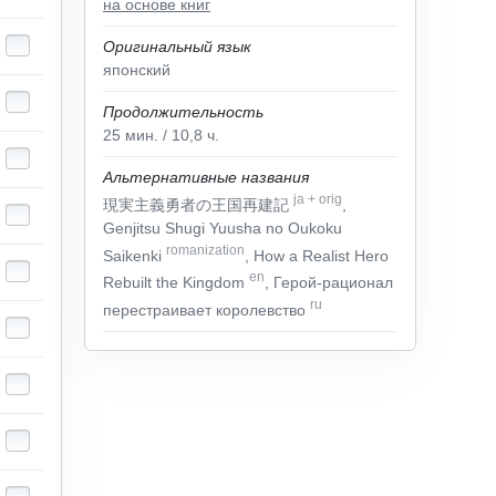
на основе книг
Оригинальный язык
японский
Продолжительность
25
мин.
/ 10,8
ч.
Альтернативные названия
ja
+
orig
現実主義勇者の王国再建記
,
Genjitsu Shugi Yuusha no Oukoku
romanization
Saikenki
, How a Realist Hero
en
Rebuilt the Kingdom
, Герой-рационал
ru
перестраивает королевство