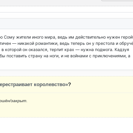
ю Сому жители иного мира, ведь им действительно нужен герой.
тичен — никакой романтики, ведь теперь он у престола и обручё
в которой он оказался, терпит крах — нужна подмога. Кадзуя 
ы поставить страну на ноги, и не войнами с приключениями, а 
ерестраивает королевство»
?
ршён/закрыт.