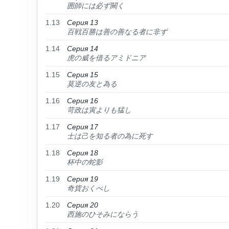
囲師には必ず闕く
1.13
Серия 13
百戦百勝は善の善なる者に非ず
1.14
Серия 14
虎の威を借るアミドニア
1.15
Серия 15
莫逆の友と為る
1.16
Серия 16
苛政は寅よりも猛し
1.17
Серия 17
士は己を知る者の為に死す
1.18
Серия 18
杯中の蛇影
1.19
Серия 19
奇貨おくべし
1.20
Серия 20
⻄施のひそみにならう