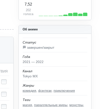
7,52
202
голоса
Об аниме
Статус
🏁 завершен/закрыт
Года
2021 — 2022
Канал
ТВИЯ
Tokyo MX
Жанры
комедия
,
фэнтези
,
приключения
Теги
магия
,
параллельные миры
,
монстры
,