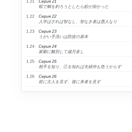
1.21
Серия 21
蝦で鯛を釣ろうとしたら鮫が掛かった
1.22
Серия 22
人学ばざれば智なし、智なき者は愚人なり
1.23
Серия 23
うがい手洗いは防疫の基本
1.24
Серия 24
家郷に離別して歳月多し
1.25
Серия 25
相手を知り、己を知れば夫婦仲も危うからず
1.26
Серия 26
前に古人を見ず、後に来者を見ず