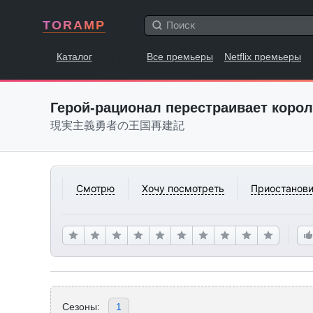
TORAMP
Каталог
Все премьеры
Netflix премьеры
Герой-рационал перестраивает коро
現実主義勇者の王国再建記
Смотрю
Хочу посмотреть
Приостанови
Сезоны:
1