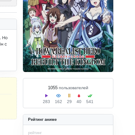
 Но 
н с 
1055
пользователей
283
162
29
40
541
Рейтинг аниме
рейтинг