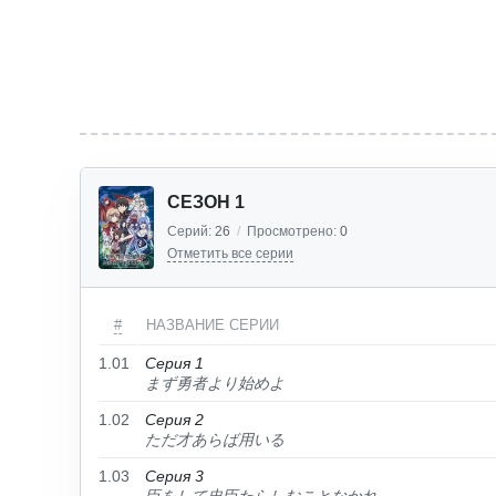
СЕЗОН 1
Серий:
26
/
Просмотрено:
0
Отметить все серии
#
НАЗВАНИЕ СЕРИИ
1.01
Серия 1
まず勇者より始めよ
1.02
Серия 2
ただ才あらば用いる
1.03
Серия 3