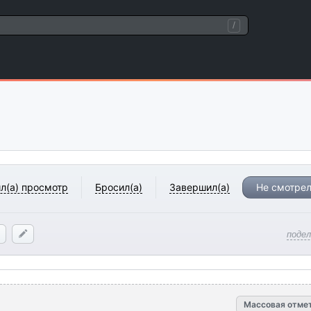
/
л(а) просмотр
Бросил(а)
Завершил(а)
Не смотрел
поде
Массовая отме