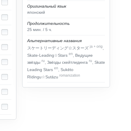
Оригинальный язык
японский
Продолжительность
25
мин.
/ 5
ч.
Альтернативные названия
ja
+
orig
スケートリーディング☆スターズ
,
en
Skate-Leading☆Stars
, Ведущие
ru
ru
звёзды
, Звёзды скейтлидинга
, Skate
en
Leading Stars
, Sukēto
romanization
Rīdingu☆Sutāzu