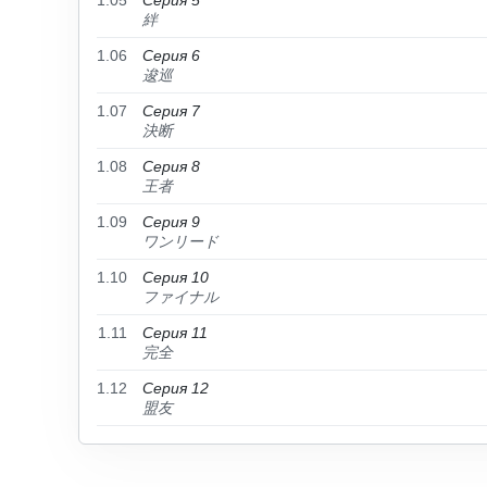
1.05
Серия 5
絆
1.06
Серия 6
逡巡
1.07
Серия 7
決断
1.08
Серия 8
王者
1.09
Серия 9
ワンリード
1.10
Серия 10
ファイナル
1.11
Серия 11
完全
1.12
Серия 12
盟友