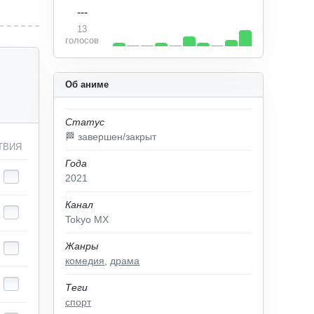
---
13
голосов
Об аниме
Статус
🏁 завершен/закрыт
ТВИЯ
Года
2021
Канал
Tokyo MX
Жанры
комедия
,
драма
Теги
спорт