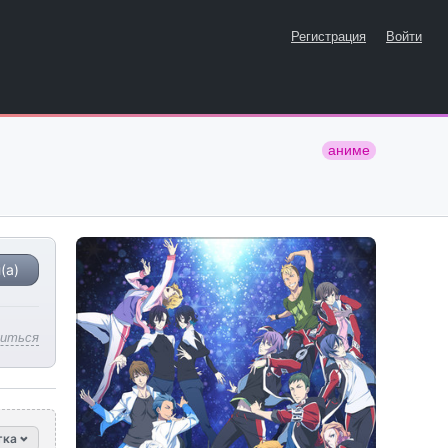
Регистрация
Войти
аниме
(а)
литься
тка