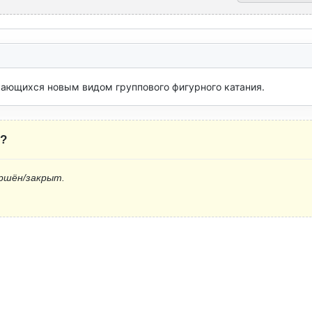
кающихся новым видом группового фигурного катания.
?
ршён/закрыт.