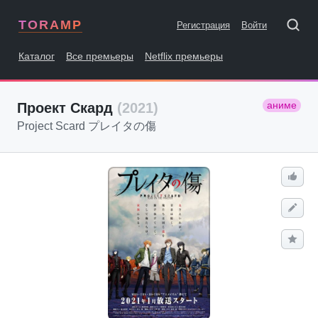
TORAMP
Регистрация
Войти
Каталог
Все премьеры
Netflix премьеры
аниме
Проект Скард
(2021)
Project Scard プレイタの傷