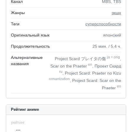
Канал
MBS, TBS
Жанры
экшн
Теги
суперспособности
Оригинальный язык
японский
Продолжительность
25
мин.
/ 5,4
ч.
Альтернативные
ja
+
orig
Project Scard プレイタの傷
,
названия
en
Scar on the Praeter
, Проект Скард
ru
, Project Scard: Praeter no Kizu
romanization
, Project Scard: Scar on the
en
Praeter
Рейтинг аниме
рейтинг
---