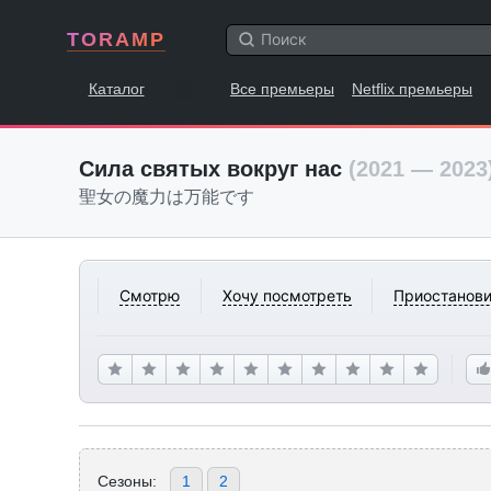
TORAMP
Каталог
Все премьеры
Netflix премьеры
Сила святых вокруг нас
(2021 — 2023
聖女の魔力は万能です
Смотрю
Хочу посмотреть
Приостанови
Сезоны:
1
2