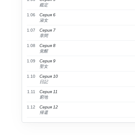
鑑定
1.06
Серия 6
淑女
1.07
Серия 7
章間
1.08
Серия 8
覚醒
1.09
Серия 9
聖女
1.10
Серия 10
日記
1.11
Серия 11
窮地
1.12
Серия 12
帰還