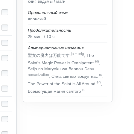
книг
,
ведьмы / маги
Оригинальный язык
японский
Продолжительность
25
мин.
/ 10
ч.
Альтернативные названия
ja
+
orig
聖女の魔力は万能です
, The
en
Saint's Magic Power is Omnipotent
,
Seijo no Maryoku wa Bannou Desu
romanization
ru
, Сила святых вокруг нас
,
en
The Power of the Saint is All Around
,
ru
Всемогущая магия святого