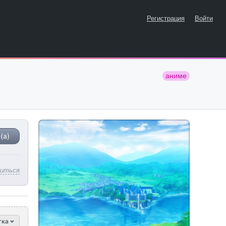
Регистрация
Войти
аниме
(а)
литься
тка