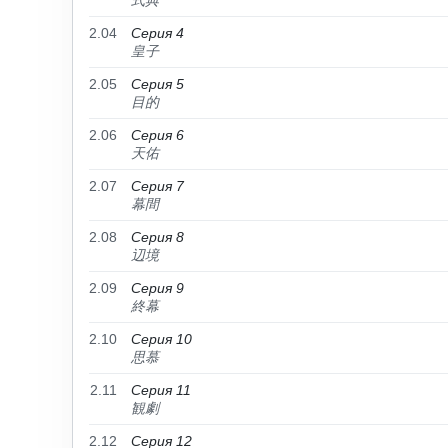
式典
2.04
Серия 4
皇子
2.05
Серия 5
目的
2.06
Серия 6
天佑
2.07
Серия 7
幕間
2.08
Серия 8
辺境
2.09
Серия 9
終幕
2.10
Серия 10
思慕
2.11
Серия 11
観劇
2.12
Серия 12