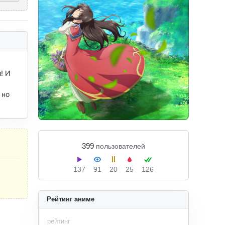
 И 
но 
399
пользователей
137
91
20
25
126
Рейтинг аниме
рейтинг