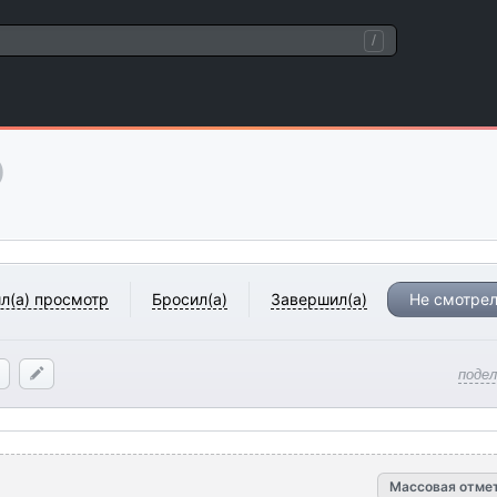
/
)
л(а) просмотр
Бросил(а)
Завершил(а)
Не смотрел
поде
Массовая отме