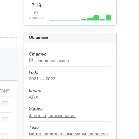
7,19
67
голосов
Об аниме
Статус
🏁 завершен/закрыт
Года
2021 — 2023
Канал
ТВИЯ
AT-X
Жанры
фэнтези
,
приключения
Теги
магия
,
параллельные миры
,
на основе