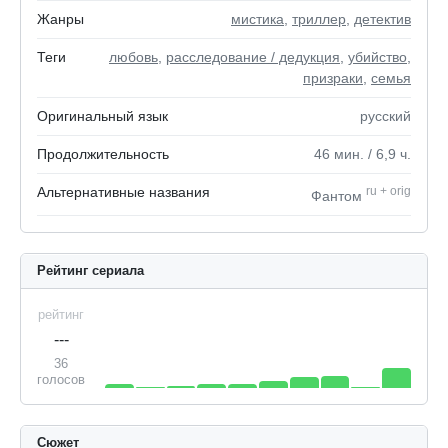
Жанры
мистика
,
триллер
,
детектив
Теги
любовь
,
расследование / дедукция
,
убийство
,
призраки
,
семья
Оригинальный язык
русский
Продолжительность
46
мин.
/ 6,9
ч.
Альтернативные названия
ru
+
orig
Фантом
Рейтинг сериала
рейтинг
---
36
голосов
Сюжет