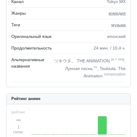
Канал
Tokyo MX
Жанры
комедия
Теги
музыка
Оригинальный язык
японский
Продолжительность
24
мин.
/ 10,4
ч.
Альтернативные
ja
+
orig
ツキウタ。 THE ANIMATION
,
названия
ru
Лунная песнь
, Tsukiuta. The
romanization
Animation
Рейтинг аниме
рейтинг
---
1
голос