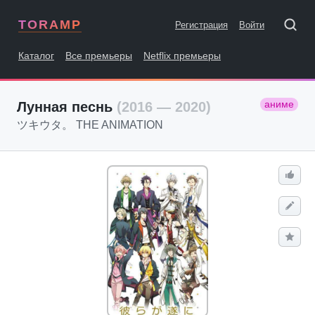
TORAMP
Регистрация
Войти
Каталог
Все премьеры
Netflix премьеры
аниме
Лунная песнь
(2016 — 2020)
ツキウタ。 THE ANIMATION