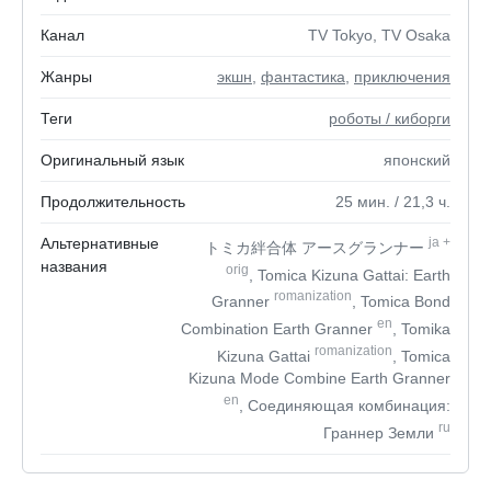
Канал
TV Tokyo, TV Osaka
Жанры
экшн
,
фантастика
,
приключения
Теги
роботы / киборги
Оригинальный язык
японский
Продолжительность
25
мин.
/ 21,3
ч.
Альтернативные
ja
+
トミカ絆合体 アースグランナー
названия
orig
, Tomica Kizuna Gattai: Earth
romanization
Granner
, Tomica Bond
en
Combination Earth Granner
, Tomika
romanization
Kizuna Gattai
, Tomica
Kizuna Mode Combine Earth Granner
en
, Соединяющая комбинация:
ru
Граннер Земли