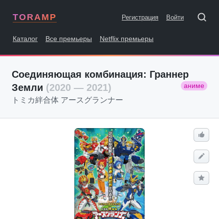
TORAMP
Регистрация
Войти
Каталог
Все премьеры
Netflix премьеры
Соединяющая комбинация: Граннер
аниме
Земли
(2020 — 2021)
トミカ絆合体 アースグランナー