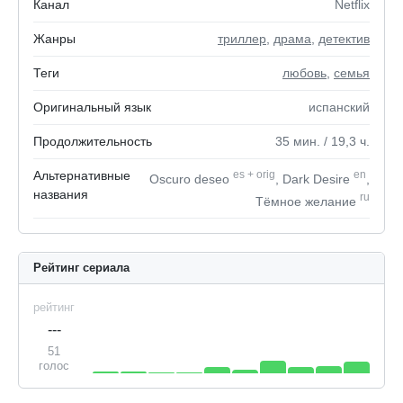
Канал
Netflix
Жанры
триллер
,
драма
,
детектив
Теги
любовь
,
семья
Оригинальный язык
испанский
Продолжительность
35
мин.
/ 19,3
ч.
Альтернативные
es
+
orig
en
Oscuro deseo
, Dark Desire
,
названия
ru
Тёмное желание
Рейтинг сериала
рейтинг
---
51
голос