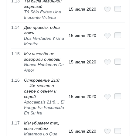
1.13
Ты была невинной
жертвой
15 июля 2020
Tú Sólo Fuiste Una
Inocente Victima
1.14
Две правды, одна
ложь
15 июля 2020
Dos Verdades Y Una
Mentira
1.15
Мы никогда не
говорили о любви
15 июля 2020
Nunca Hablamos De
Amor
1.16
Откровение 21:8
— Им место в
озере с огнем и
серой
15 июля 2020
Apocalipsis 21:8… El
Fuego Es Encendido
En Su Ira
1.17
Мы убиваем тех,
кого любим
15 июля 2020
Matamos Lo Que