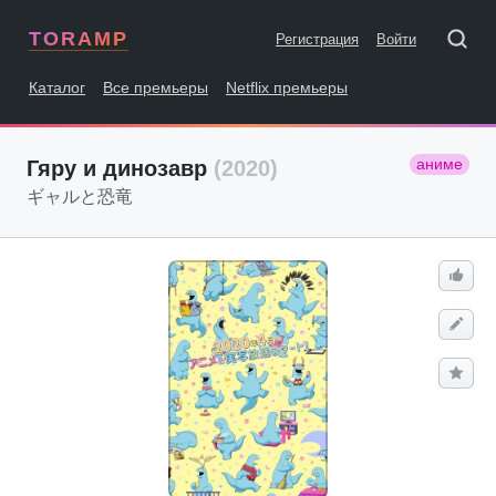
TORAMP
Регистрация
Войти
Каталог
Все премьеры
Netflix премьеры
аниме
Гяру и динозавр
(2020)
ギャルと恐竜