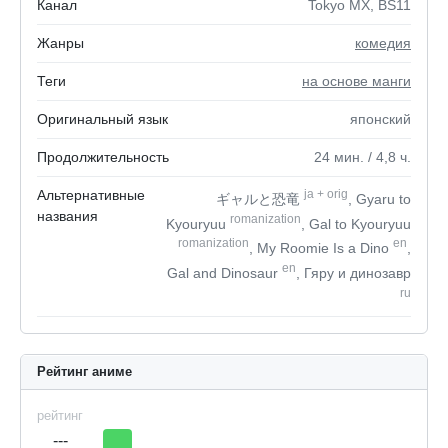
Канал
Tokyo MX, BS11
Жанры
комедия
Теги
на основе манги
Оригинальный язык
японский
Продолжительность
24
мин.
/ 4,8
ч.
Альтернативные
ja
+
orig
ギャルと恐竜
, Gyaru to
названия
romanization
Kyouryuu
, Gal to Kyouryuu
romanization
en
, My Roomie Is a Dino
,
en
Gal and Dinosaur
, Гяру и динозавр
ru
Рейтинг аниме
рейтинг
---