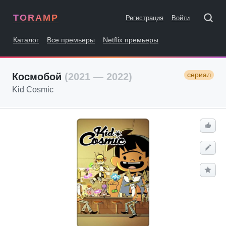
TORAMP
Регистрация
Войти
Каталог
Все премьеры
Netflix премьеры
сериал
Космобой
(2021 — 2022)
Kid Cosmic