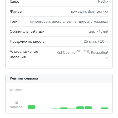
Канал
Netflix
Жанры
комедия
,
фантастика
Теги
супергерои
,
инопланетяне
,
друзья / команда
Оригинальный язык
английский
Продолжительность
25
мин.
/ 10
ч.
Альтернативные
en
+
orig
Kid Cosmic
, Космобой
названия
ru
Рейтинг сериала
рейтинг
---
16
голосов