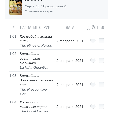
Серий:
10
/
Просмотрено:
0
Отметить все серии
#
НАЗВАНИЕ СЕРИИ
ДАТА
ДЕЙСТВИЯ
1.01
Космобой и кольца
силы!
2 февраля 2021
The Rings of Power!
1.02
Космобой и
гигантская
2 февраля 2021
малышка
La Niña Gigantica
1.03
Космобой и
допознавательный
кот
2 февраля 2021
The Precognitive
Cat
1.04
Космобой и
местные герои
2 февраля 2021
The Local Heroes