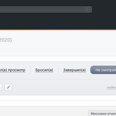
/
2020)
л(а) просмотр
Бросил(а)
Завершил(а)
Не смотрел
поде
Массовая отме