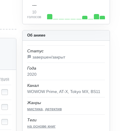
---
10
голосов
Об аниме
Статус
🏁 завершен/закрыт
Года
2020
ТВИЯ
Канал
WOWOW Prime, AT-X, Tokyo MX, BS11
Жанры
мистика
,
детектив
Теги
на основе книг