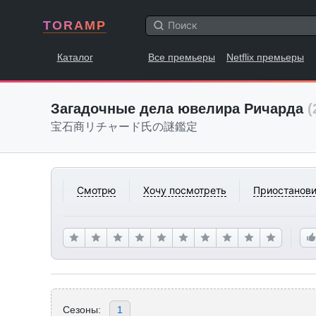
TORAMP
Каталог
Все премьеры
Netflix премьеры
Загадочные дела ювелира Ричарда
(
宝石商リチャード氏の謎鑑定
Смотрю
Хочу посмотреть
Приостанови
Сезоны:
1