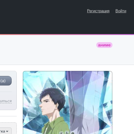
Регистрация
Войти
аниме
(а)
литься
тка