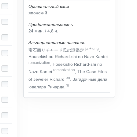
Оригинальный язык
японский
Продолжительность
24
мин.
/ 4,8
ч.
Альтернативные названия
ja
+
orig
宝石商リチャード氏の謎鑑定
,
Housekishou Richard-shi no Nazo Kantei
romanization
, Hōsekisho Richard-shi no
romanization
Nazo Kantei
, The Case Files
en
of Jeweler Richard
, Загадочные дела
ru
ювелира Ричарда