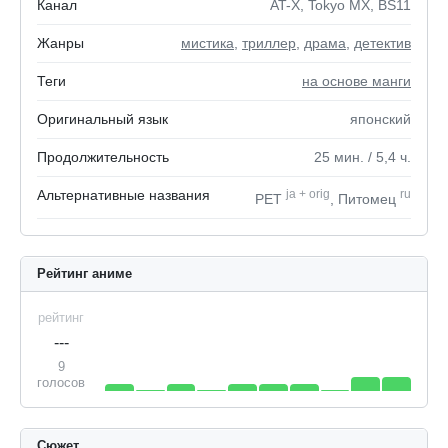
Канал
AT-X, Tokyo MX, BS11
Жанры
мистика
,
триллер
,
драма
,
детектив
Теги
на основе манги
Оригинальный язык
японский
Продолжительность
25
мин.
/ 5,4
ч.
Альтернативные названия
ja
+
orig
ru
PET
, Питомец
Рейтинг аниме
рейтинг
---
9
голосов
Сюжет