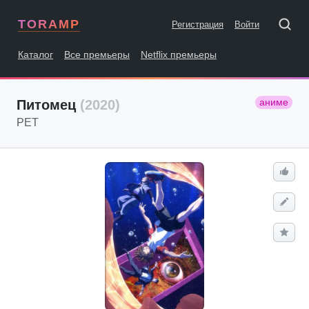
TORAMP
Регистрация
Войти
Каталог
Все премьеры
Netflix премьеры
аниме
Питомец
(2020)
PET