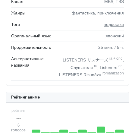
Канал
MBS, TBS
Жанры
фантастика
,
приключения
Теги
подростки
Оригинальный язык
японский
Продолжительность
25
мин.
/ 5
ч.
Альтернативные
ja
+
orig
LISTENERS リスナーズ
,
названия
ru
en
Слушатели
, Listeners
,
romanization
LISTENERS Risunâzu
Рейтинг аниме
рейтинг
---
6
голосов