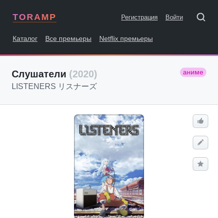
TORAMP
Регистрация
Войти
Каталог
Все премьеры
Netflix премьеры
аниме
Слушатели
(2020)
LISTENERS リスナーズ