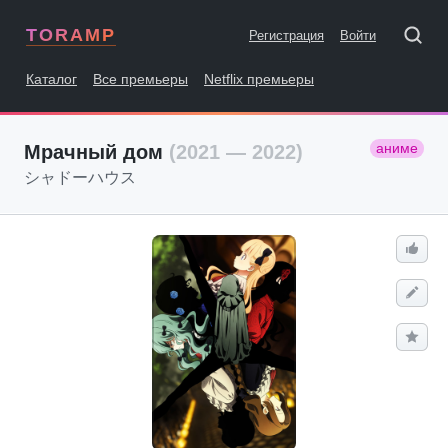
TORAMP
Регистрация
Войти
Каталог
Все премьеры
Netflix премьеры
аниме
Мрачный дом
(2021 — 2022)
シャドーハウス