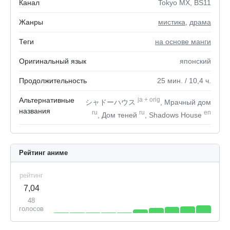
Канал
Tokyo MX, BS11
Жанры
мистика
,
драма
Теги
на основе манги
Оригинальный язык
японский
Продолжительность
25
мин.
/ 10,4
ч.
Альтернативные
ja
+
orig
シャドーハウス
, Мрачный дом
названия
ru
ru
en
, Дом теней
, Shadows House
Рейтинг аниме
рейтинг
7,04
48
голосов