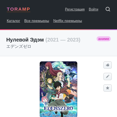
TORAMP
Регистрация
Войти
Каталог
Все премьеры
Netflix премьеры
аниме
Нулевой Эдэм
(2021 — 2023)
エデンズゼロ