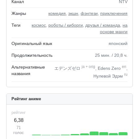
Канал
NTV
Жанры
комедия
,
экшн
,
фэнтези
,
приключения
Теги
космос
,
роботы / киборги
,
друзья / команда
,
на
основе манги
Оригинальный язык
японский
Продолжительность
25
мин.
/ 20,8
ч.
Альтернативные
ja
+
orig
en
エデンズゼロ
, Edens Zero
,
названия
ru
Нулевой Эдэм
Рейтинг аниме
рейтинг
6,38
71
голос