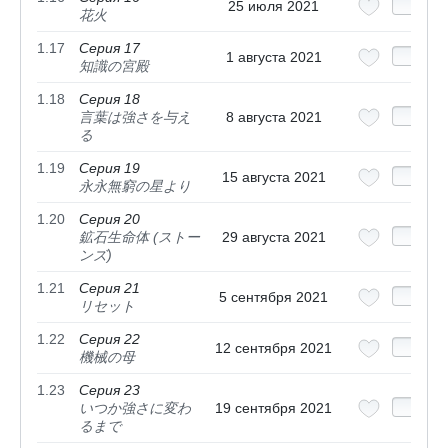
25 июля 2021
花火
1.17
Серия 17
1 августа 2021
知識の宮殿
1.18
Серия 18
言葉は強さを与え
8 августа 2021
る
1.19
Серия 19
15 августа 2021
永永無窮の星より
1.20
Серия 20
鉱石生命体 (ストー
29 августа 2021
ンズ)
1.21
Серия 21
5 сентября 2021
リセット
1.22
Серия 22
12 сентября 2021
機械の母
1.23
Серия 23
いつか強さに変わ
19 сентября 2021
るまで