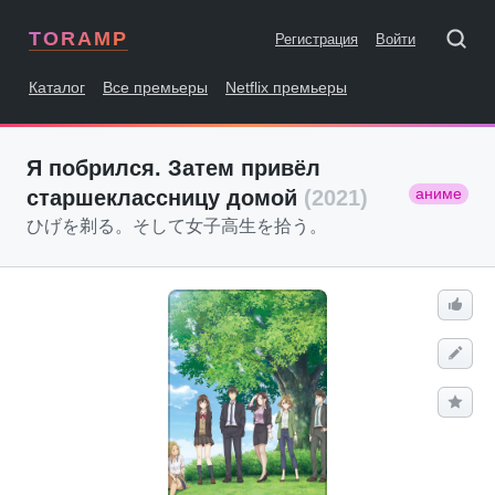
TORAMP
Регистрация
Войти
Каталог
Все премьеры
Netflix премьеры
Я побрился. Затем привёл
аниме
старшеклассницу домой
(2021)
ひげを剃る。そして女子高生を拾う。