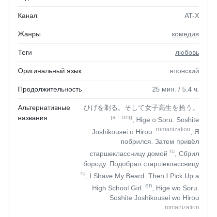
Канал
AT-X
Жанры
комедия
Теги
любовь
Оригинальный язык
японский
Продолжительность
25
мин.
/ 5,4
ч.
Альтернативные
ひげを剃る。そして女子高生を拾う。
названия
ja
+
orig
, Hige o Soru. Soshite
romanization
Joshikousei o Hirou.
, Я
побрился. Затем привёл
ru
старшеклассницу домой
, Сбрил
бороду. Подобрал старшеклассницу
ru
, I Shave My Beard. Then I Pick Up a
en
High School Girl.
, Hige wo Soru.
Soshite Joshikousei wo Hirou
romanization