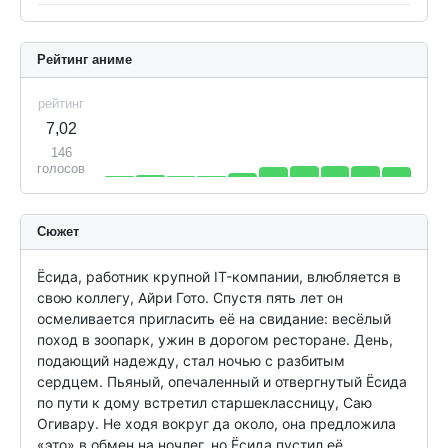
Рейтинг аниме
рейтинг
7,02
146
голосов
Сюжет
Ёсида, работник крупной IT-компании, влюбляется в 
свою коллегу, Айри Гото. Спустя пять лет он 
осмеливается пригласить её на свидание: весёлый 
поход в зоопарк, ужин в дорогом ресторане. День, 
подающий надежду, стал ночью с разбитым 
сердцем. Пьяный, опечаленный и отвергнутый Ёсида 
по пути к дому встретил старшеклассницу, Саю 
Огивару. Не ходя вокруг да около, она предложила 
«это» в обмен на ночлег, но Ёсида пустил её 