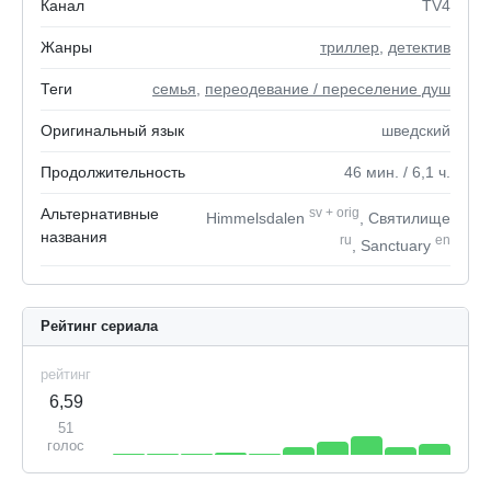
Канал
TV4
Жанры
триллер
,
детектив
Теги
семья
,
переодевание / переселение душ
Оригинальный язык
шведский
Продолжительность
46
мин.
/ 6,1
ч.
Альтернативные
sv
+
orig
Himmelsdalen
, Святилище
названия
ru
en
, Sanctuary
Рейтинг сериала
рейтинг
6,59
51
голос