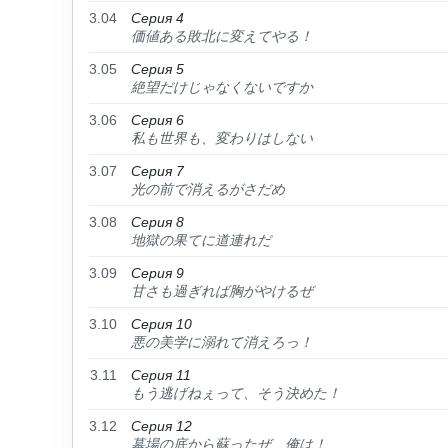
3.04
Серия 4
価値ある敗北に変えてやる！
3.05
Серия 5
絶望だけじゃなくないですか
3.06
Серия 6
私も世界も、変わりはしない
3.07
Серия 7
光の前で消えるがさだめ
3.08
Серия 8
地獄の果てに道連れだ
3.09
Серия 9
甘さも過ぎれば胸がやけるぜ
3.10
Серия 10
悪の美学に溺れて消えろっ！
3.11
Серия 11
もう逃げねぇって、そう決めた！
3.12
Серия 12
墓場の底から蘇ったぜ、俺は！