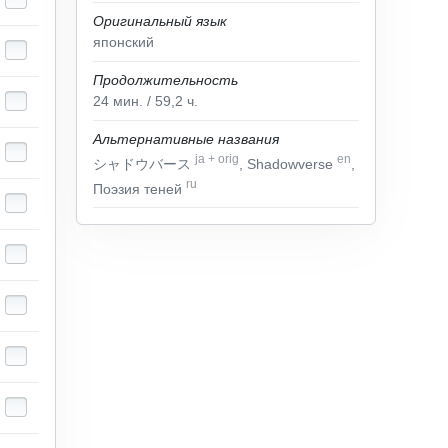
Оригинальный язык
японский
Продолжительность
24
мин.
/ 59,2
ч.
Альтернативные названия
ja
+
orig
en
シャドウバース
, Shadowverse
,
ru
Поэзия теней