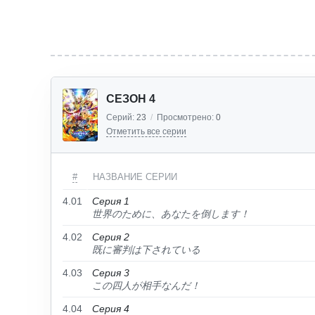
СЕЗОН 4
Серий:
23
/
Просмотрено:
0
Отметить все серии
#
НАЗВАНИЕ СЕРИИ
4.01
Серия 1
世界のために、あなたを倒します！
4.02
Серия 2
既に審判は下されている
4.03
Серия 3
この四人が相手なんだ！
4.04
Серия 4