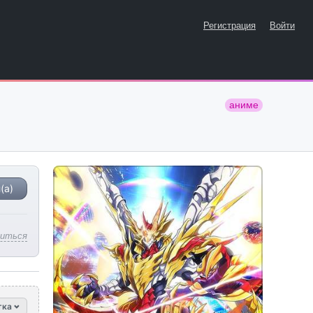
Регистрация
Войти
аниме
(а)
литься
тка