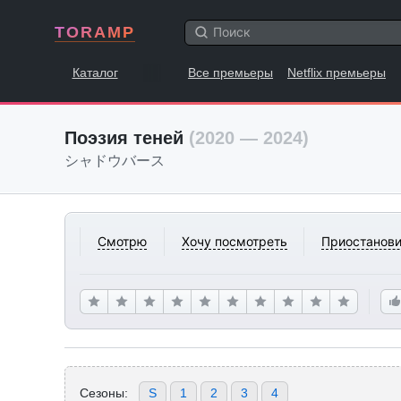
TORAMP
Каталог
Все премьеры
Netflix премьеры
Поэзия теней
(2020 — 2024)
シャドウバース
Смотрю
Хочу посмотреть
Приостанови
Сезоны:
S
1
2
3
4