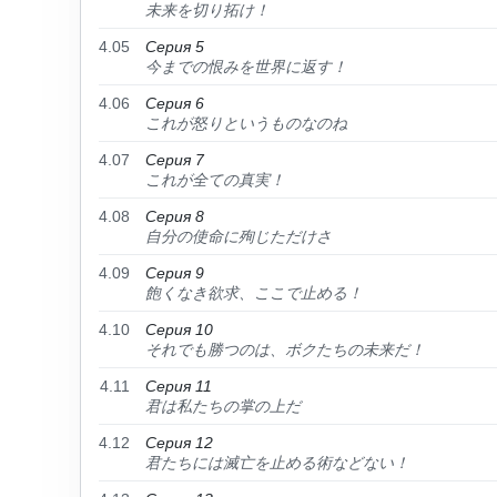
未来を切り拓け！
4.05
Серия 5
今までの恨みを世界に返す！
4.06
Серия 6
これが怒りというものなのね
4.07
Серия 7
これが全ての真実！
4.08
Серия 8
自分の使命に殉じただけさ
4.09
Серия 9
飽くなき欲求、ここで止める！
4.10
Серия 10
それでも勝つのは、ボクたちの未来だ！
4.11
Серия 11
君は私たちの掌の上だ
4.12
Серия 12
君たちには滅亡を止める術などない！