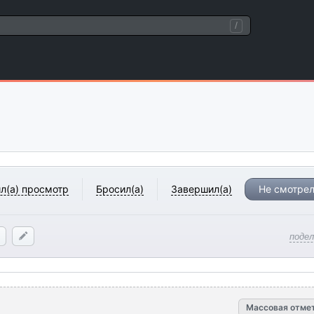
/
л(а) просмотр
Бросил(а)
Завершил(а)
Не смотрел
поде
Массовая отме