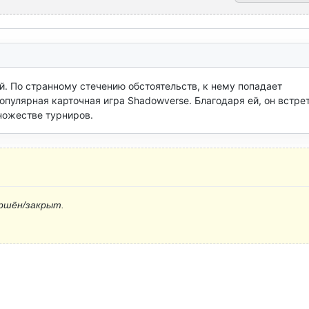
 По странному стечению обстоятельств, к нему попадает 
пулярная карточная игра Shadowverse. Благодаря ей, он встрет
ножестве турниров.
ршён/закрыт.