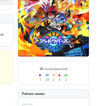
ит 
34
пользователей
7
19
2
4
2
Рейтинг аниме
рейтинг