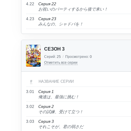
4.22
Серия 22
お祝いのパーティするから後で来い！
4.23
Серия 23
みんなの、シャドバを！
СЕЗОН 3
Серий:
25
/
Просмотрено:
0
Отметить все серии
#
НАЗВАНИЕ СЕРИИ
3.01
Серия 1
俺達は、最強に挑む！
3.02
Серия 2
その試練、受けて立つ！
3.03
Серия 3
それこそが、君の弱さだ