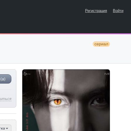
Регистрация
Войти
сериал
(а)
литься
тка