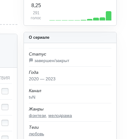
8,25
291
голос
О сериале
Статус
🏁 завершен/закрыт
Года
ТВИЯ
2020 — 2023
Канал
tvN
Жанры
фэнтези
,
мелодрама
Теги
любовь