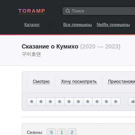
TORAMP
Каталог
Все премьеры
Netflix премьеры
Сказание о Кумихо
(2020 — 2023)
구미호뎐
Смотрю
Хочу посмотреть
Приостанови
Сезоны:
S
1
2