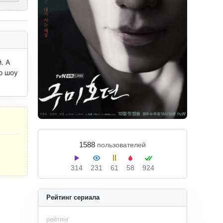
 А 
 шоу 
1588
пользователей
314
231
61
58
924
Рейтинг сериала
рейтинг