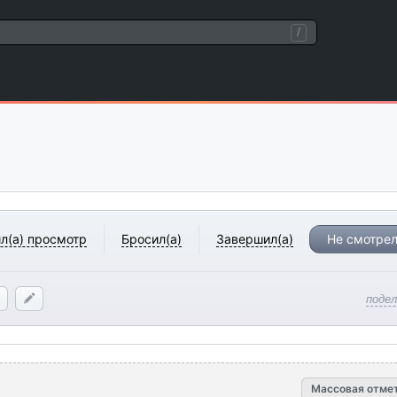
/
л(а) просмотр
Бросил(а)
Завершил(а)
Не смотрел
поде
Массовая отме