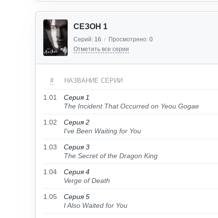
СЕЗОН 1
Серий:
16
/
Просмотрено:
0
Отметить все серии
#
НАЗВАНИЕ СЕРИИ
1.01
Серия 1
The Incident That Occurred on Yeou Gogae
1.02
Серия 2
I've Been Waiting for You
1.03
Серия 3
The Secret of the Dragon King
1.04
Серия 4
Verge of Death
1.05
Серия 5
I Also Waited for You