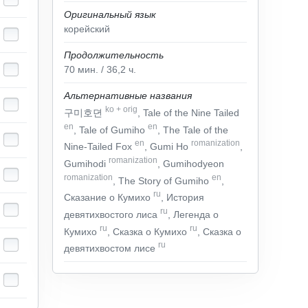
Оригинальный язык
корейский
Продолжительность
70
мин.
/ 36,2
ч.
Альтернативные названия
ko
+
orig
구미호뎐
, Tale of the Nine Tailed
en
en
, Tale of Gumiho
, The Tale of the
en
romanization
Nine-Tailed Fox
, Gumi Ho
,
romanization
Gumihodi
, Gumihodyeon
romanization
en
, The Story of Gumiho
,
ru
Сказание о Кумихо
, История
ru
девятихвостого лиса
, Легенда о
ru
ru
Кумихо
, Сказка о Кумихо
, Сказка о
ru
девятихвостом лисе