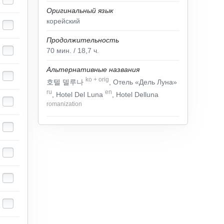
Оригинальный язык
корейский
Продолжительность
70
мин.
/ 18,7
ч.
Альтернативные названия
ko
+
orig
호텔 델루나
, Отель «Дель Луна»
ru
en
, Hotel Del Luna
, Hotel Delluna
romanization