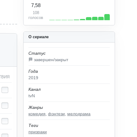
7,58
108
голосов
О сериале
Статус
🏁 завершен/закрыт
Года
ТВИЯ
2019
Канал
tvN
Жанры
комедия
,
фэнтези
,
мелодрама
Теги
призраки