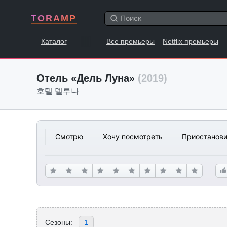
TORAMP
Каталог
Все премьеры
Netflix премьеры
Отель «Дель Луна»
(2019)
호텔 델루나
Смотрю
Хочу посмотреть
Приостанови
Сезоны:
1