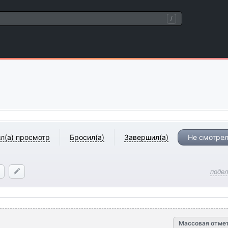
/
л(а) просмотр
Бросил(а)
Завершил(а)
Не смотрел
поде
Массовая отме