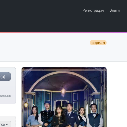
Регистрация
Войти
сериал
(а)
литься
тка