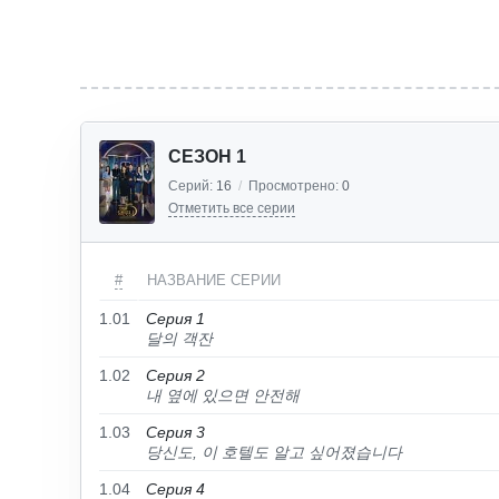
СЕЗОН 1
Серий:
16
/
Просмотрено:
0
Отметить все серии
#
НАЗВАНИЕ СЕРИИ
1.01
Серия 1
달의 객잔
1.02
Серия 2
내 옆에 있으면 안전해
1.03
Серия 3
당신도, 이 호텔도 알고 싶어졌습니다
1.04
Серия 4