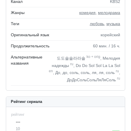
Канал
KBS2
Жанры
комедия
,
мелодрама
Теги
любовь
,
музыка
Оригинальный язык
корейский
Продолжительность
60
мин.
/ 16
ч.
Альтернативные
ko
+
orig
도도솔솔라라솔
, Мелодия
названия
ru
надежды
, Do Do Sol Sol La La Sol
en
ru
, До, до, соль, соль, ля, ля, соль
,
ru
ДоДоСольСольЛяЛяСоль
Рейтинг сериала
рейтинг
---
10