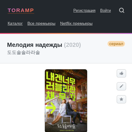
TORAMP
Регистрация
Войти
Каталог
Все премьеры
Netflix премьеры
сериал
Мелодия надежды
(2020)
도도솔솔라라솔