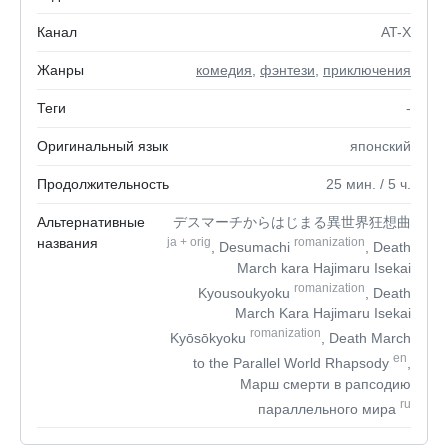
Канал
AT-X
Жанры
комедия
,
фэнтези
,
приключения
Теги
-
Оригинальный язык
японский
Продолжительность
25
мин.
/ 5
ч.
Альтернативные
デスマーチからはじまる異世界狂想曲
названия
ja
+
orig
romanization
, Desumachi
, Death
March kara Hajimaru Isekai
romanization
Kyousoukyoku
, Death
March Kara Hajimaru Isekai
romanization
Kyōsōkyoku
, Death March
en
to the Parallel World Rhapsody
,
Марш смерти в рапсодию
ru
параллельного мирa