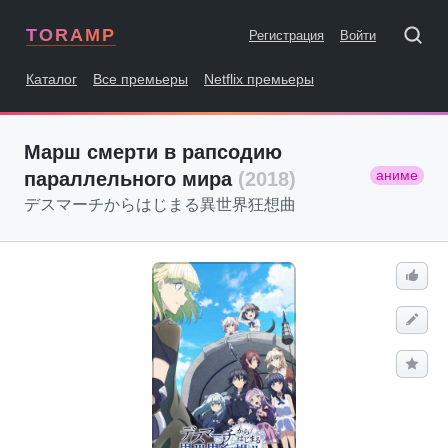
TORAMP
Регистрация
Войти
Каталог
Все премьеры
Netflix премьеры
Марш смерти в рапсодию
аниме
параллельного мирa
(2018)
デスマーチからはじまる異世界狂想曲